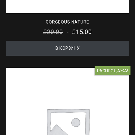
GORGEOUS NATURE
ПЕРВОНАЧАЛЬНАЯ
ТЕКУЩАЯ
£
20.00
£
15.00
ЦЕНА
ЦЕНА:
В КОРЗИНУ
СОСТАВЛЯЛА
£15.00.
£20.00.
РАСПРОДАЖА!