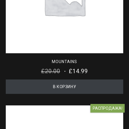
MOUNTAINS
ПЕРВОНАЧАЛЬНАЯ
ТЕКУЩАЯ
£
20.00
£
14.99
ЦЕНА
ЦЕНА:
В КОРЗИНУ
СОСТАВЛЯЛА
£14.99.
£20.00.
РАСПРОДАЖА!