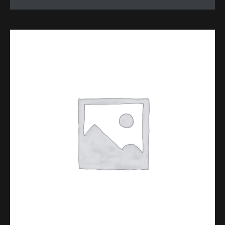
£20.00.